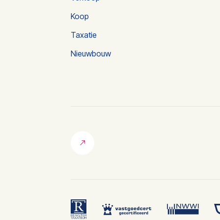
Koop
Taxatie
Nieuwbouw
MVS Makelaardij
Goedenavond 👋
Welkom bij MVS Makelaardij. Waar kan ik
je mee helpen?