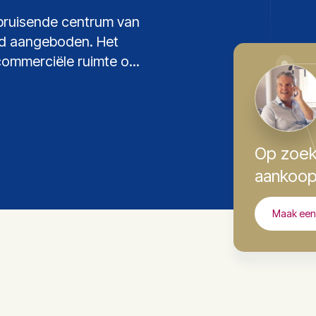
 bruisende centrum van
nd aangeboden. Het
commerciële ruimte o...
Op zoek
aankoop
Maak een 