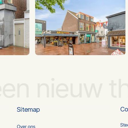
 een nieuw t
Co
Sitemap
Ste
Over ons