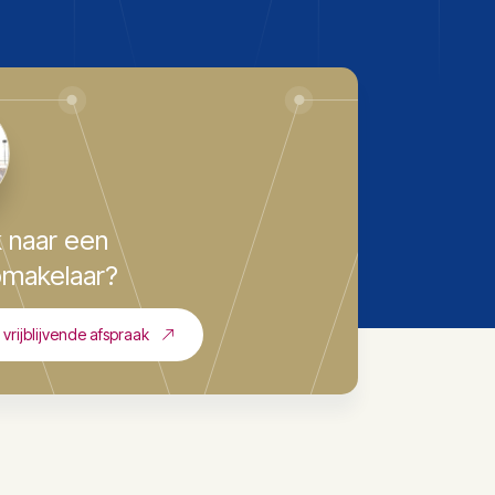
 naar een
makelaar?
vrijblijvende afspraak