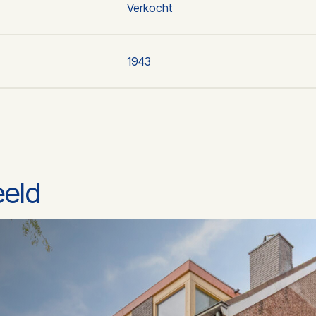
Verkocht
1943
C
2
121 m
eeld
Winkelruimte