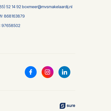
85) 52 14 92
boxmeer@mvsmakelaardij.nl
W: 868163879
: 97658502