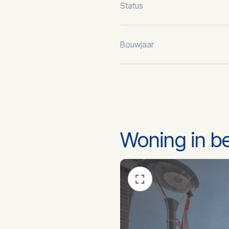
Status
Bouwjaar
Energielabel
Oppervlakte
Woning in b
Hoofdfunctie