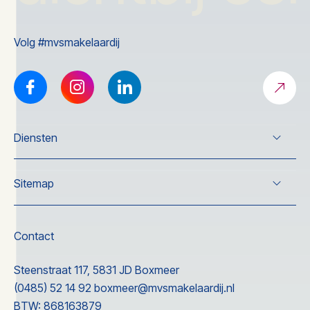
Volg #mvsmakelaardij
Diensten
Verkoop
Sitemap
Koop
Taxatie
Over ons
Nieuwbouw
Wonen
Contact
Nieuwbouw
Ervaringen
Steenstraat 117, 5831 JD Boxmeer
Contact
(0485) 52 14 92
boxmeer@mvsmakelaardij.nl
BTW: 868163879