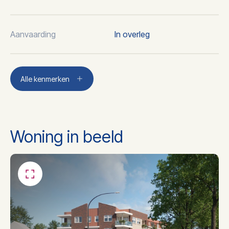
Aanvaarding
In overleg
Plaats
Sint anthonis
Alle kenmerken
2
Woonoppervlakte
76 m
Woning in beeld
3
Inhoud
228 m
Aantal kamers
2
Aantal slaapkamers
1