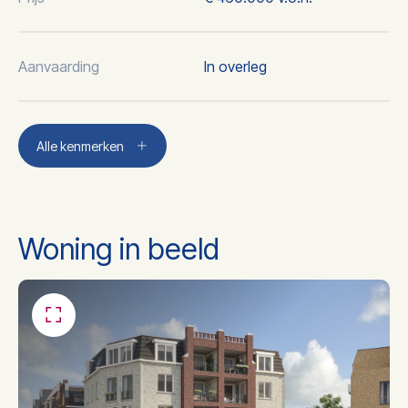
Aanvaarding
In overleg
Plaats
Boxmeer
Alle kenmerken
2
Woonoppervlakte
103 m
Woning in beeld
3
Inhoud
412 m
Aantal kamers
4