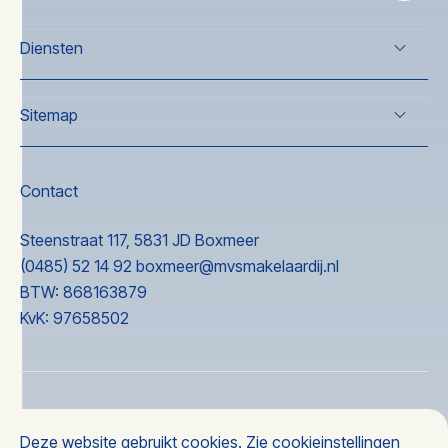
Diensten
Verkoop
Sitemap
Koop
Taxatie
Over ons
Nieuwbouw
Wonen
Contact
Nieuwbouw
Ervaringen
Steenstraat 117, 5831 JD Boxmeer
Contact
(0485) 52 14 92
boxmeer@mvsmakelaardij.nl
BTW: 868163879
KvK: 97658502
© 2026 MVS makelaardij
Deze website gebruikt cookies. Zie
cookieinstellingen