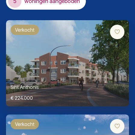
5
woningen aangeboden
Verkocht
Sint Anthonis
€ 224.000
Verkocht