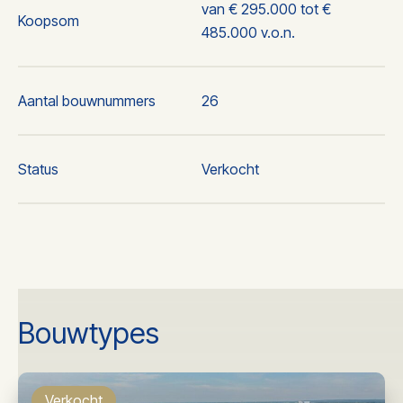
van € 295.000 tot €
Koopsom
485.000 v.o.n.
Aantal bouwnummers
26
Status
Verkocht
Plaats
Sint anthonis
2
2
Woonoppervlakte
v.a. 82 m
tot 147 m
Bouwtypes
3
3
Inhoud
van 321 m
tot 999 m
Verkocht