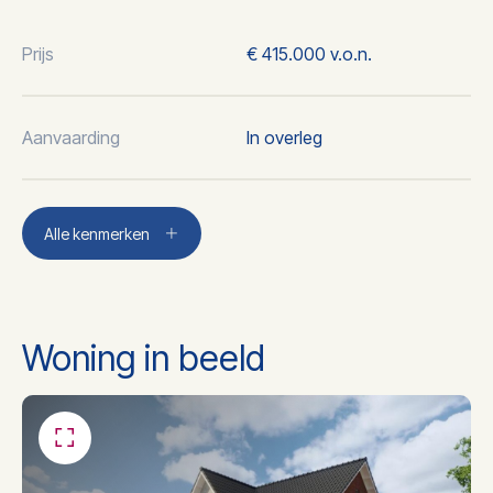
Prijs
€ 415.000 v.o.n.
Aanvaarding
In overleg
Plaats
Sint anthonis
Alle kenmerken
2
Woonoppervlakte
118 m
Woning in beeld
3
Inhoud
519 m
Aantal kamers
5