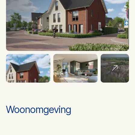
Aantal slaapkamers
3
Aantal woonlagen
3 woonlagen
Isolatie
Volledig geisoleerd
Vloerverwarming
Verwarming
gedeeltelijk, warmtepomp,
warmte terugwininstallatie
Woonomgeving
Warm water
Elektrische boiler eigendom