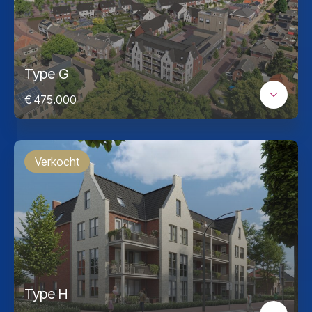
Type G
€ 475.000
Verkocht
Type H