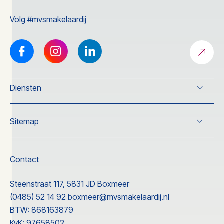
Volg #mvsmakelaardij
Diensten
Verkoop
Sitemap
Koop
Taxatie
Over ons
Nieuwbouw
Wonen
Contact
Nieuwbouw
Ervaringen
Steenstraat 117, 5831 JD Boxmeer
Contact
(0485) 52 14 92
boxmeer@mvsmakelaardij.nl
BTW: 868163879
KvK: 97658502