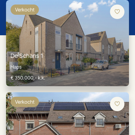
Verkocht
De Schans 1
Haps
€ 350.000,- k.k.
Verkocht