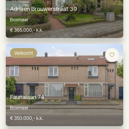
Adriaen Brouwerstraat 39
Boxmeer
€ 365.000,- k.k.
Verkocht
Faunalaan 74
Boxmeer
€ 350.000,- k.k.