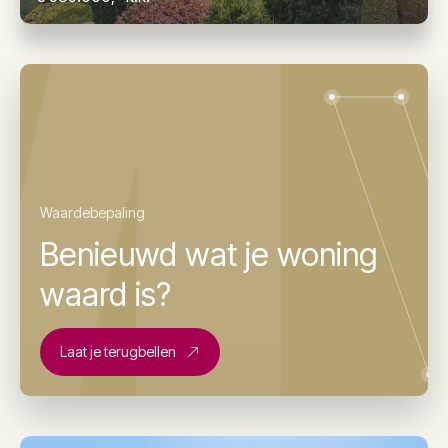
Waardebepaling
Benieuwd wat je woning
waard is?
Laat je terugbellen