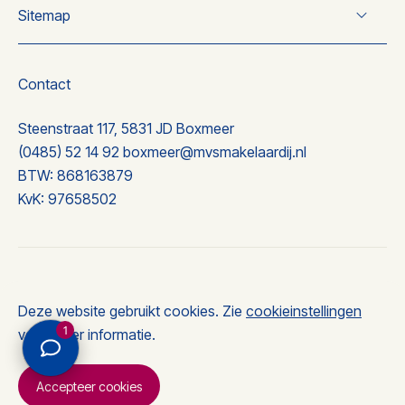
Sitemap
Koop
Taxatie
Over ons
Nieuwbouw
Wonen
Contact
Nieuwbouw
Ervaringen
Steenstraat 117, 5831 JD Boxmeer
Contact
(0485) 52 14 92
boxmeer@mvsmakelaardij.nl
BTW: 868163879
KvK: 97658502
© 2026 MVS makelaardij
Deze website gebruikt cookies. Zie
cookieinstellingen
Privacyverklaring
1
voor meer informatie.
Accepteer cookies