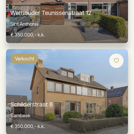
Wethouder Teunissenstraat 12
Sint Anthonis
€ 350.000,- k.k.
Verkocht
Schilderstraat 8
Sambeek
€ 350.000,- k.k.