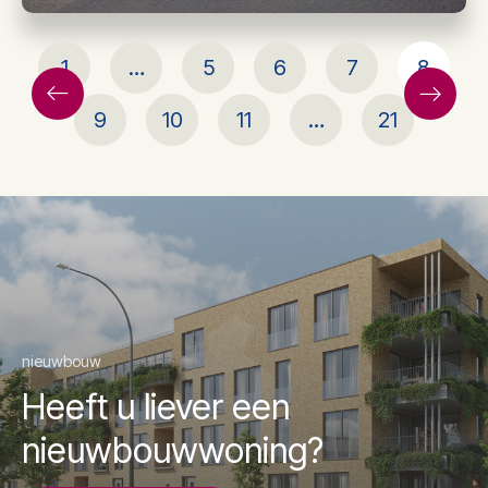
1
…
5
6
7
8
9
10
11
…
21
nieuwbouw
Heeft u liever een
nieuwbouwwoning?