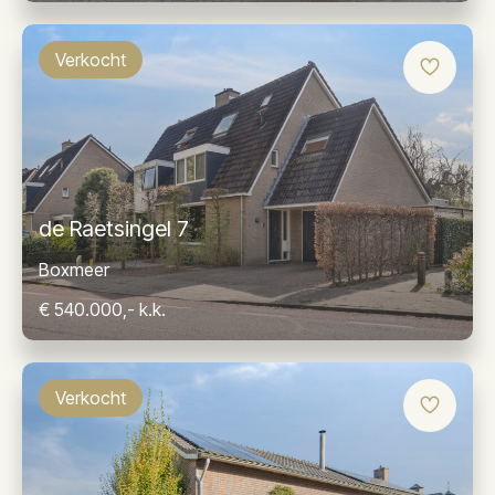
Verkocht
de Raetsingel 7
Boxmeer
€ 540.000,- k.k.
Verkocht