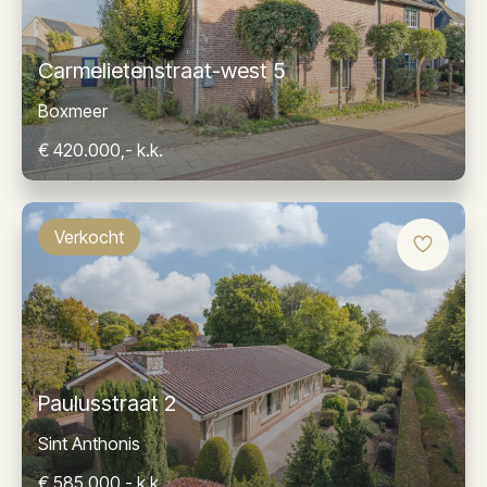
Carmelietenstraat-west 5
Boxmeer
€ 420.000,- k.k.
Verkocht
Paulusstraat 2
Sint Anthonis
€ 585.000,- k.k.