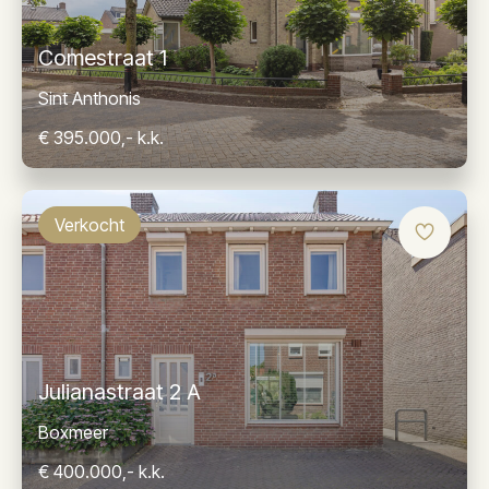
Comestraat 1
Sint Anthonis
€ 395.000,- k.k.
Verkocht
Julianastraat 2 A
Boxmeer
€ 400.000,- k.k.