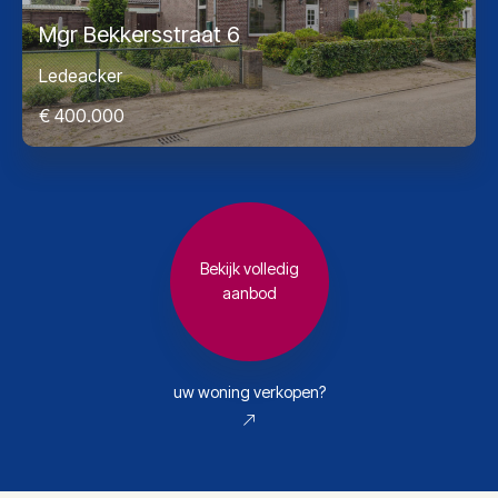
Mgr Bekkersstraat 6
Ledeacker
€ 400.000
Bekijk volledig
aanbod
uw woning verkopen?