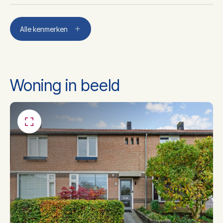
Aantal kamers
4
Alle kenmerken
Aantal slaapkamers
3
Woning in beeld
Aantal badkamers
1
Badkamer voorzieningen
Ligbad, toilet, wastafel
Dakisolatie, muurisolatie,
Isolatie
vloerisolatie, dubbel glas