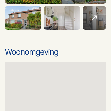
Soort Verwarming
Cv ketel
Ketel bouwjaar
2006
Ketel gas/olie
Gas
Woonomgeving
Ketel eigendom
Eigendom
Energielabel
A
2
Woonoppervlakte
90 m