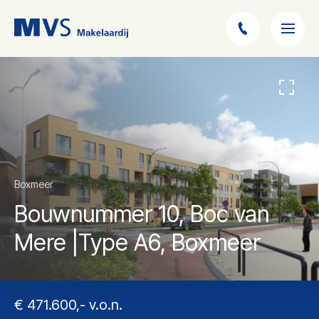
Boxmeer
Bouwnummer 10, Boc van
Mere |Type A6, Boxmeer
€ 471.600,- v.o.n.