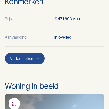
Kenmerken
Prijs
€ 471.600 v.o.n.
Aanvaarding
In overleg
Plaats
Boxmeer
Alle kenmerken
2
Woonoppervlakte
114 m
Woning in beeld
3
Inhoud
307 m