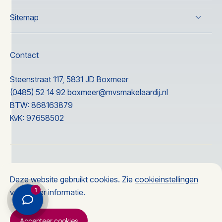
Verkoop
Sitemap
Koop
Taxatie
Over ons
Nieuwbouw
Wonen
Contact
Nieuwbouw
Ervaringen
Steenstraat 117, 5831 JD Boxmeer
Contact
(0485) 52 14 92
boxmeer@mvsmakelaardij.nl
BTW: 868163879
KvK: 97658502
© 2026 MVS makelaardij
Deze website gebruikt cookies. Zie
cookieinstellingen
Privacyverklaring
1
voor meer informatie.
Accepteer cookies