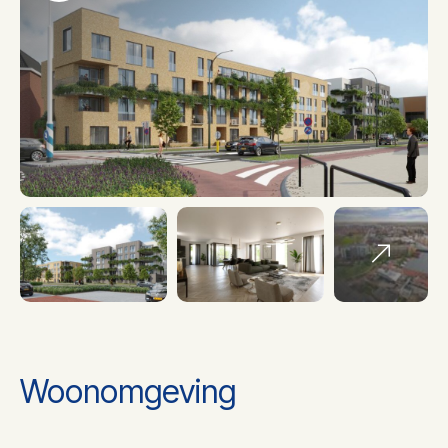
Aantal kamers
3
Aantal slaapkamers
2
Aantal woonlagen
1 woonlagen
Isolatie
Volledig geisoleerd
Verwarming
Warmtepomp
Woonomgeving