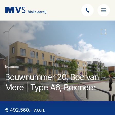
Boxmeer
Bouwnummer 20, Boc van
Mere | Type A6, Boxmeer
€ 492.560,- v.o.n.