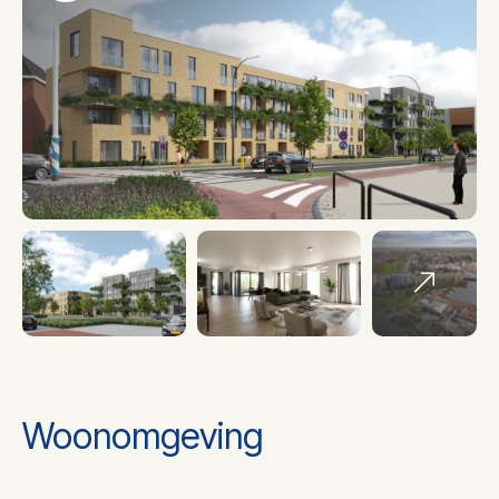
Aantal kamers
3
Aantal slaapkamers
2
Aantal woonlagen
1 woonlagen
Isolatie
Volledig geisoleerd
Verwarming
Warmtepomp
Woonomgeving