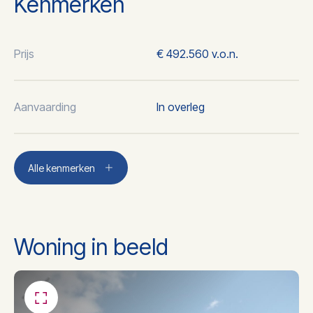
Kenmerken
Prijs
€ 492.560 v.o.n.
Aanvaarding
In overleg
Plaats
Boxmeer
Alle kenmerken
2
Woonoppervlakte
114 m
Woning in beeld
3
Inhoud
307 m