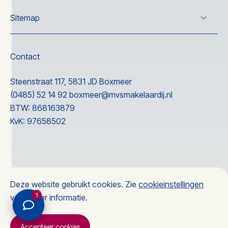
Verkoop
Sitemap
Koop
Taxatie
Over ons
Nieuwbouw
Wonen
Contact
Nieuwbouw
Ervaringen
Steenstraat 117, 5831 JD Boxmeer
Contact
(0485) 52 14 92
boxmeer@mvsmakelaardij.nl
BTW: 868163879
KvK: 97658502
© 2026 MVS makelaardij
Deze website gebruikt cookies. Zie
cookieinstellingen
Privacyverklaring
1
voor meer informatie.
Accepteer cookies