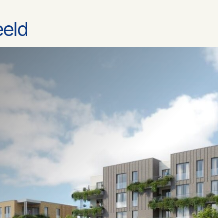
eeld
3
383 m
4
3
1 woonlagen
Volledig geisoleerd
Warmtepomp