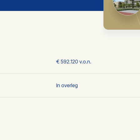
€ 592.120 v.o.n.
In overleg
Boxmeer
2
142 m