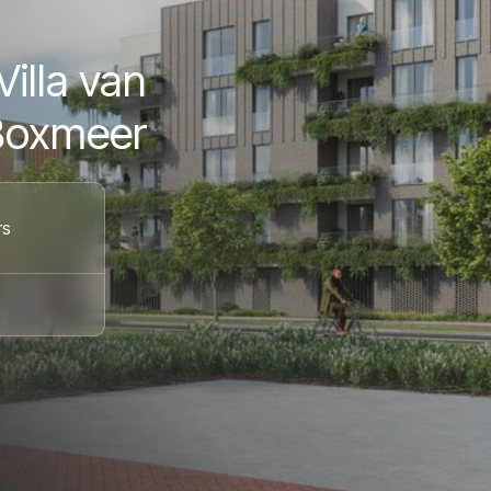
illa van
 Boxmeer
rs