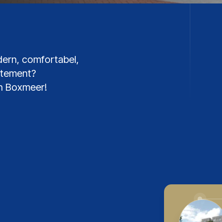
dern, comfortabel,
rtement?
an Boxmeer!