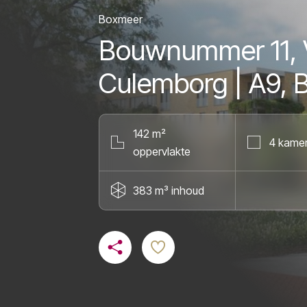
Boxmeer
Bouwnummer 11, V
Culemborg | A9,
142 m²
4 kame
oppervlakte
383 m³ inhoud