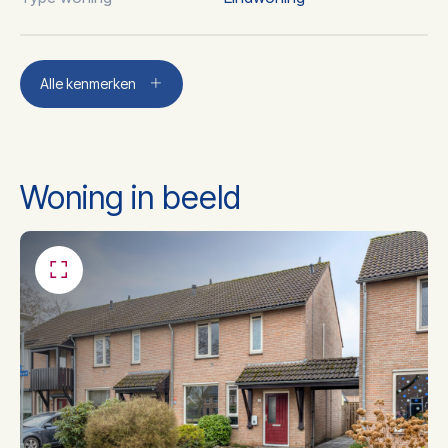
Aantal kamers
5
Alle kenmerken
Aantal slaapkamers
3
Woning in beeld
Aantal badkamers
1
Ligbad, toilet,
Badkamer voorzieningen
wastafelmeubel,
inloopdouche
Dakisolatie, muurisolatie,