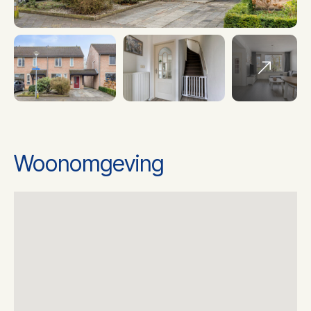
Isolatie
vloerisolatie, gedeeltelijk
dubbel glas
Soort Verwarming
Cv ketel
Ketel bouwjaar
2020
Woonomgeving
Ketel gas/olie
Gas
Ketel eigendom
Eigendom
Energielabel
A