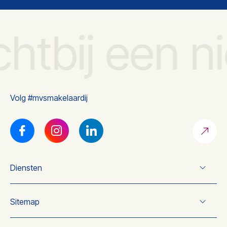
chtbij een n
Volg #mvsmakelaardij
Diensten
Verkoop
Sitemap
Koop
Taxatie
Over ons