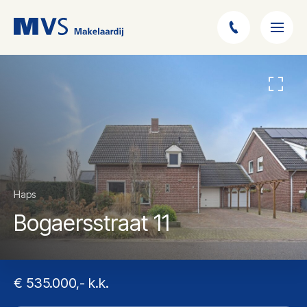
Haps
Bogaersstraat 11
€ 535.000,- k.k.