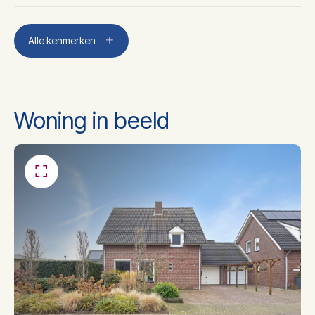
Aantal kamers
5
Alle kenmerken
Aantal slaapkamers
4
Woning in beeld
Aantal badkamers
1
Badkamer voorzieningen
Douche, wastafel
Dakisolatie, muurisolatie,
Isolatie
vloerisolatie, dubbel glas, hr
glas