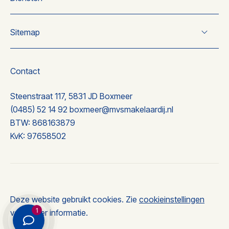
Verkoop
Sitemap
Koop
Taxatie
Over ons
Nieuwbouw
Wonen
Contact
Nieuwbouw
Ervaringen
Steenstraat 117, 5831 JD Boxmeer
Contact
(0485) 52 14 92
boxmeer@mvsmakelaardij.nl
BTW: 868163879
KvK: 97658502
© 2026 MVS makelaardij
Deze website gebruikt cookies. Zie
cookieinstellingen
Privacyverklaring
1
voor meer informatie.