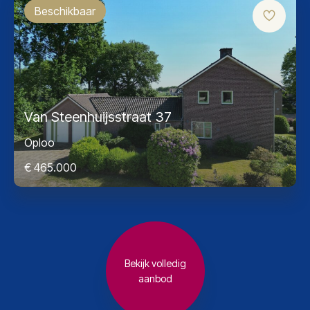
Beschikbaar
Van Steenhuijsstraat 37
Oploo
€ 465.000
Bekijk volledig
aanbod