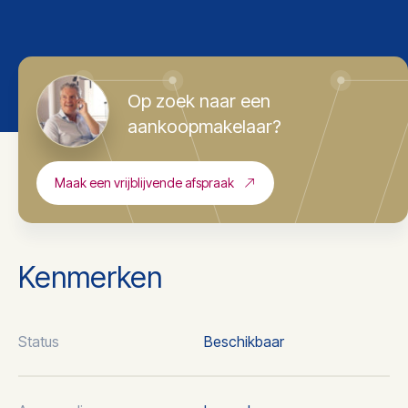
Op zoek naar een
aankoopmakelaar?
Maak een vrijblijvende afspraak
Kenmerken
Status
Beschikbaar