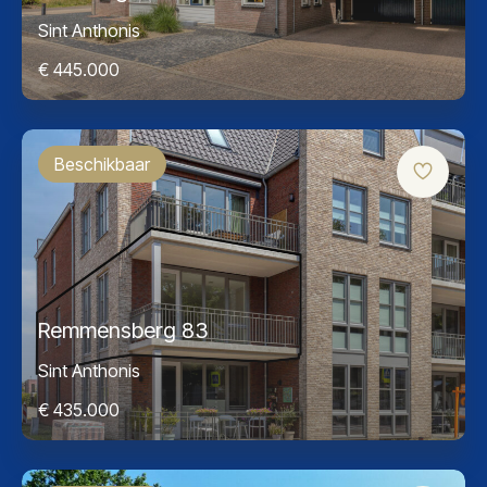
Sint Anthonis
€ 445.000
Beschikbaar
Remmensberg 83
Sint Anthonis
€ 435.000