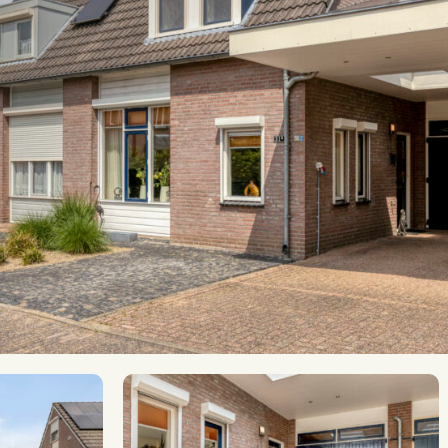
2025
Gas
Eigendom
A
2
110 m
2
198 m