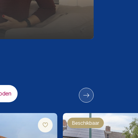
oden
Beschikbaar