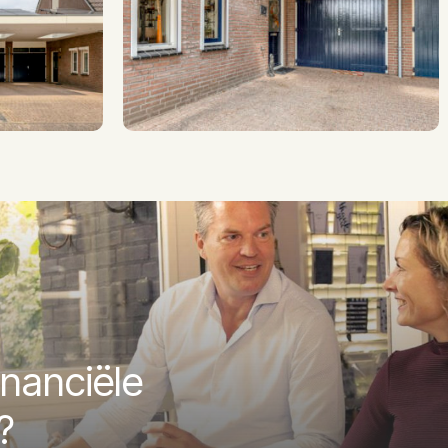
Achtertuin
2
56 m
Oost
Op eigen terrein
inanciële
?