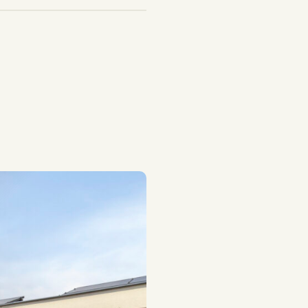
bel
, dubbel glas