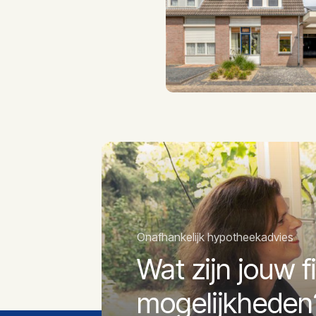
Tuin type(n)
Hoofdtuin oppervlakte
Ligging hoofdtuin
Parkeerfaciliteit
Onafhankelijk hypotheekadvies
Wat zijn jouw f
mogelijkheden