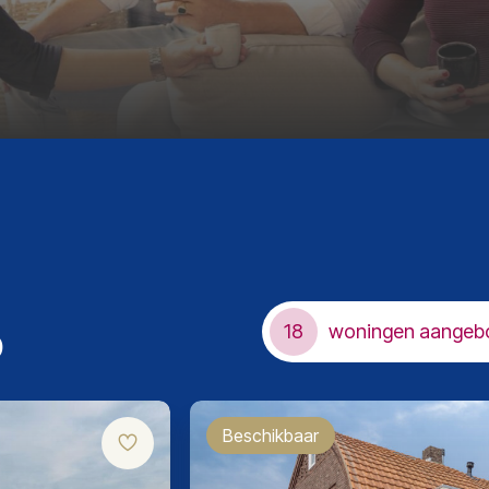
p
18
woningen aangeb
Beschikbaar