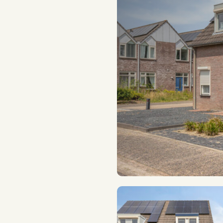
Ketel bouwjaar
Ketel gas/olie
Ketel eigendom
Energielabel
Woonoppervlakte
Oppervlakte