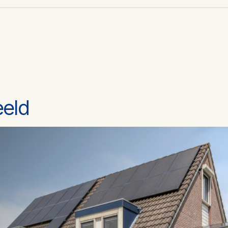
4
3
eeld
1
Toilet, douche, wastafel, wastafelmeu
Dakisolatie, muurisolatie, vloerisolatie
Cv ketel, vloerverwarming gedeeltelijk