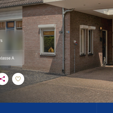
rs
klasse A