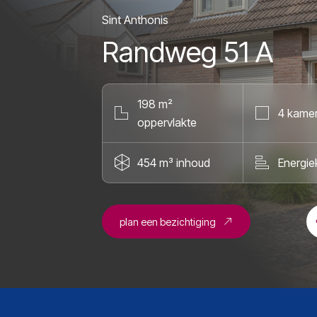
Sint Anthonis
Randweg 51 A
198 m²
4 kame
oppervlakte
454 m³ inhoud
Energie
plan een bezichtiging