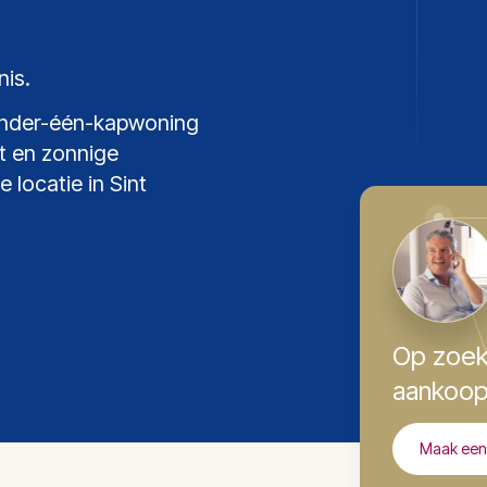
is.
onder-één-kapwoning
t en zonnige
 locatie in Sint
Op zoek
aankoop
Maak een 