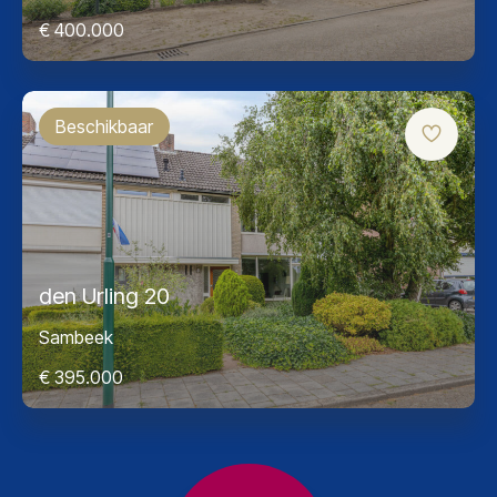
€ 400.000
Beschikbaar
den Urling 20
Sambeek
€ 395.000