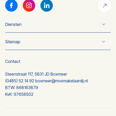
Diensten
Verkoop
Sitemap
Koop
Taxatie
Over ons
Nieuwbouw
Wonen
Contact
Nieuwbouw
Ervaringen
Steenstraat 117, 5831 JD Boxmeer
Contact
(0485) 52 14 92
boxmeer@mvsmakelaardij.nl
BTW: 868163879
KvK: 97658502