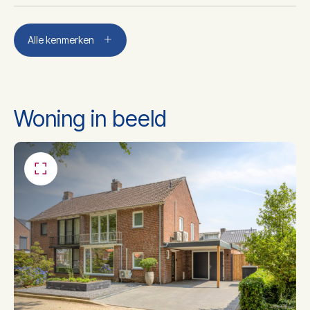
Aantal kamers
5
Alle kenmerken
Aantal slaapkamers
4
Woning in beeld
Aantal badkamers
1
Badkamer voorzieningen
Ligbad, toilet, wastafel
Dakisolatie, muurisolatie,
Isolatie
vloerisolatie, dubbel glas