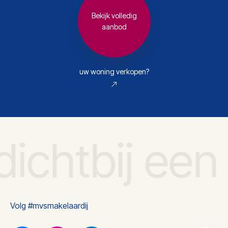
Bekijk volledig
aanbod
uw woning verkopen?
dichtbij een
Volg #mvsmakelaardij