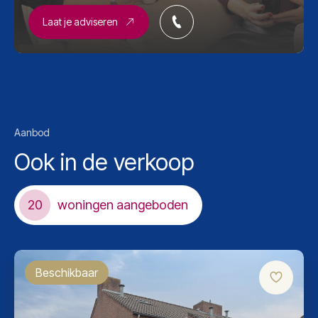
Laat je adviseren
2
Oppervlakte
322 m
Parkeerfaciliteit
Op eigen terrein
Aanbod
Ook in de verkoop
20
woningen aangeboden
Beschikbaar