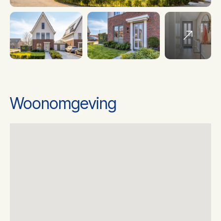
Vloerverwarming
Soort Verwarming
gedeeltelijk, warmtepomp
Energielabel
A+++
Woonomgeving
2
Woonoppervlakte
168 m
2
Oppervlakte
390 m
Tuin type(n)
Achtertuin