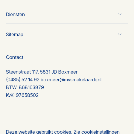
Diensten
Verkoop
Sitemap
Koop
Taxatie
Over ons
Nieuwbouw
Wonen
Contact
Nieuwbouw
Ervaringen
Steenstraat 117, 5831 JD Boxmeer
Contact
(0485) 52 14 92
boxmeer@mvsmakelaardij.nl
BTW: 868163879
KvK: 97658502
© 2026 MVS makelaardij
Deze website gebruikt cookies. Zie
cookieinstellingen