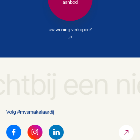
aanbod
uw woning verkopen?
chtbij een n
Volg #mvsmakelaardij