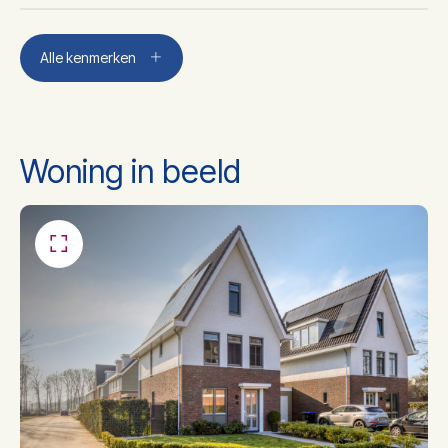
Aantal kamers
5
Alle kenmerken
Aantal slaapkamers
4
Woning in beeld
Aantal badkamers
1
Ligbad, toilet,
Badkamer voorzieningen
wastafelmeubel,
inloopdouche
Dakisolatie, muurisolatie,
Isolatie
vloerisolatie, hr glas