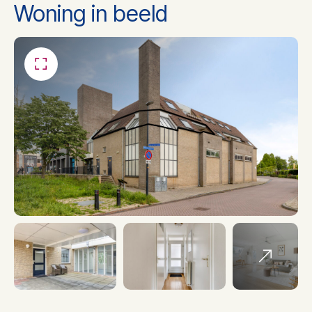
Woning in beeld
Aantal badkamers
1
Bidet, wastafel,
Badkamer voorzieningen
inloopdouche
Dakisolatie, muurisolatie,
Isolatie
vloerisolatie, dubbel glas
Soort Verwarming
Cv ketel
Ketel bouwjaar
2010