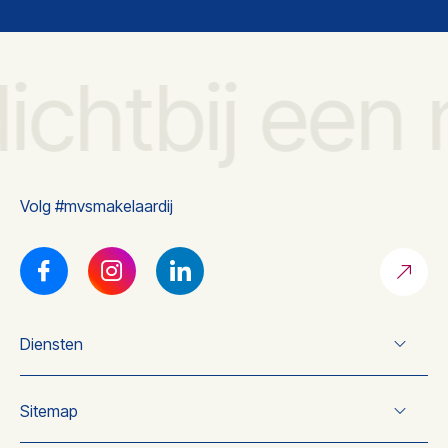
ichtbij een
Volg #mvsmakelaardij
Diensten
Verkoop
Sitemap
Koop
Taxatie