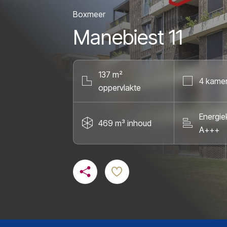
Boxmeer
Manebiest 11
137 m²
4 kame
oppervlakte
Energie
469 m³ inhoud
A+++