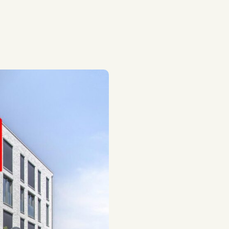
ir, wastafel
, dubbel glas,
p, warmte