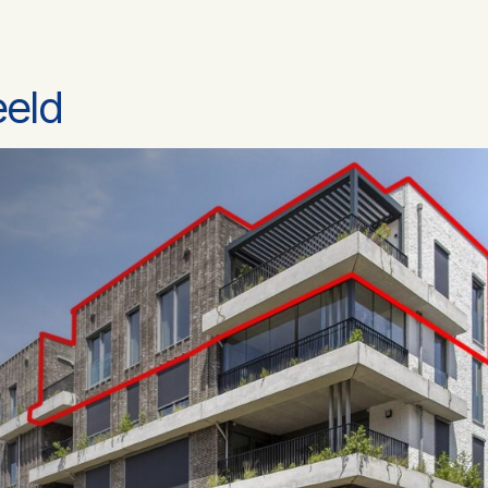
3
eeld
2
Toilet, douche, wastafel, douche, urino
Dakisolatie, muurisolatie, vloerisolatie
driedubbel glas
Vloerverwarming geheel, warmtepom
terugwininstallatie