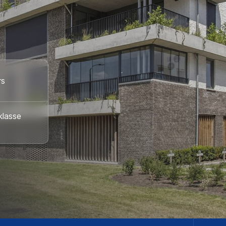
rs
klasse