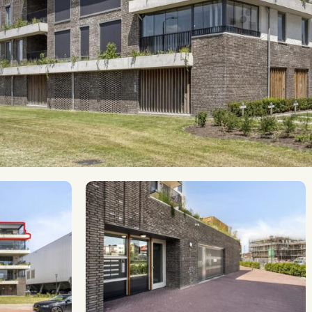
A+++
2
137 m
Openbaar parkeren, parkeergarage