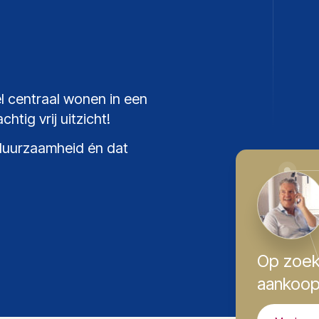
 centraal wonen in een
tig vrij uitzicht!
duurzaamheid én dat
Op zoek
aankoop