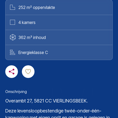
252 m² oppervlakte
4 kamers
362 m³ inhoud
Energieklasse C
Omschrijving
Overambt 27, 5821 CC VIERLINGSBEEK.
Deze levensloopbestendige twéé-onder-één-
kapwoning met eigen oprit en garage is gelegen in