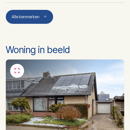
Aantal kamers
4
Alle kenmerken
Aantal slaapkamers
3
Woning in beeld
Aantal badkamers
1
Badkamer voorzieningen
Douche, wastafel
Isolatie
Vloerisolatie, dubbel glas
Soort Verwarming
Cv ketel