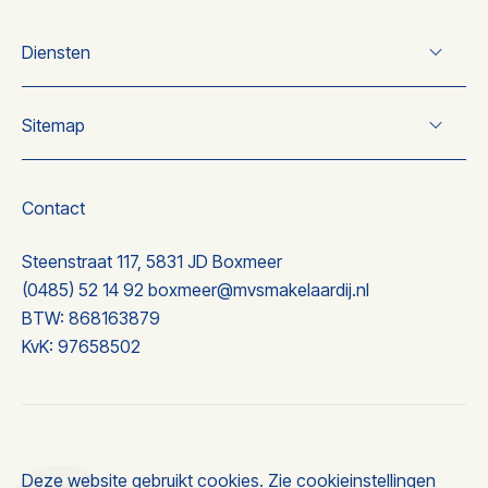
Diensten
Verkoop
Sitemap
Koop
Taxatie
Over ons
Nieuwbouw
Wonen
Contact
Nieuwbouw
Ervaringen
Steenstraat 117, 5831 JD Boxmeer
Contact
(0485) 52 14 92
boxmeer@mvsmakelaardij.nl
BTW: 868163879
KvK: 97658502
© 2026 MVS makelaardij
Deze website gebruikt cookies. Zie
cookieinstellingen