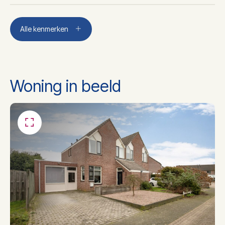
Aantal kamers
4
Alle kenmerken
Aantal slaapkamers
4
Woning in beeld
Aantal badkamers
1
Badkamer voorzieningen
Toilet, douche, wastafel
Dakisolatie, muurisolatie,
Isolatie
vloerisolatie, dubbel glas