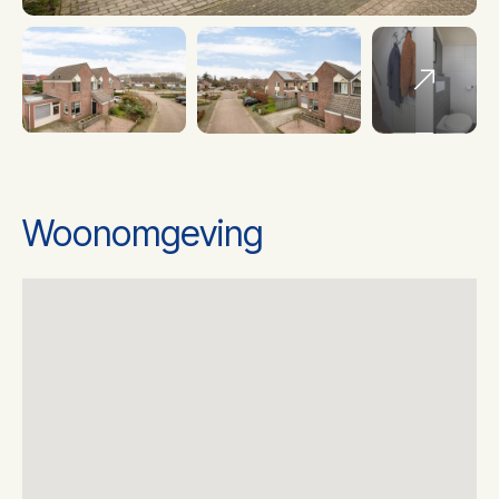
Soort Verwarming
Cv ketel
Ketel bouwjaar
2004
Ketel gas/olie
Gas
Woonomgeving
Ketel eigendom
Eigendom
Energielabel
B
2
Woonoppervlakte
95 m