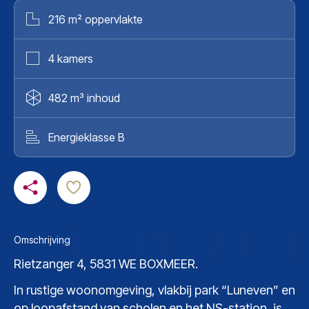
216 m² oppervlakte
4 kamers
482 m³ inhoud
Energieklasse B
Omschrijving
Rietzanger 4, 5831 WE BOXMEER.
In rustige woonomgeving, vlakbij park “Luneven” en
op loopafstand van scholen en het NS-station, is