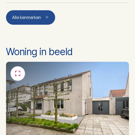
Aantal kamers
4
Alle kenmerken
Aantal slaapkamers
3
Woning in beeld
Aantal badkamers
1
Toilet, dubbele wastafel,
Badkamer voorzieningen
wastafelmeubel,
inloopdouche
Dakisolatie, muurisolatie,
Isolatie
vloerisolatie, dubbel glas