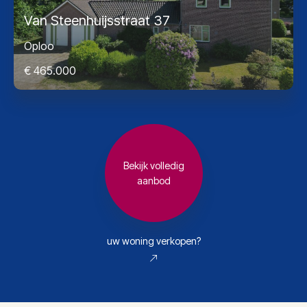
Van Steenhuijsstraat 37
Oploo
€ 465.000
Bekijk volledig
aanbod
uw woning verkopen?