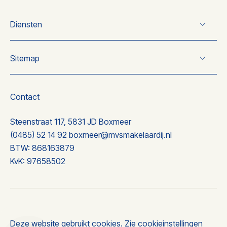
Diensten
Verkoop
Sitemap
Koop
Taxatie
Over ons
Nieuwbouw
Wonen
Contact
Nieuwbouw
Ervaringen
Steenstraat 117, 5831 JD Boxmeer
Contact
(0485) 52 14 92
boxmeer@mvsmakelaardij.nl
BTW: 868163879
KvK: 97658502
© 2026 MVS makelaardij
Deze website gebruikt cookies. Zie
cookieinstellingen