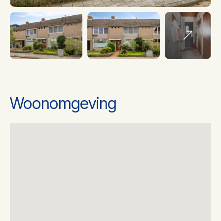
Soort Verwarming
Cv ketel
Ketel bouwjaar
2013
Ketel gas/olie
Gas
Woonomgeving
Ketel eigendom
Eigendom
Energielabel
C
2
Woonoppervlakte
114 m