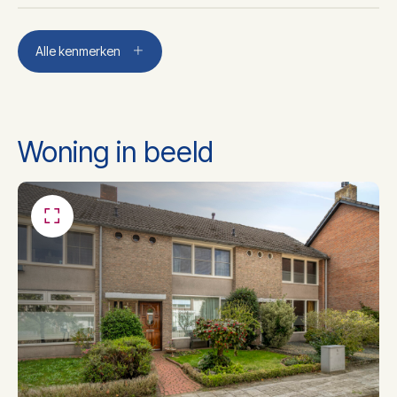
Aantal kamers
5
Alle kenmerken
Aantal slaapkamers
4
Woning in beeld
Aantal badkamers
1
Toilet, douche, wastafel,
Badkamer voorzieningen
wasmachineaansluiting
Isolatie
Dakisolatie, dubbel glas