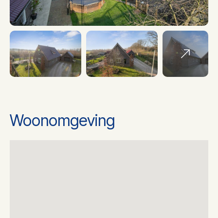
Soort Verwarming
Cv ketel
Ketel bouwjaar
2013
Ketel gas/olie
Gas
Woonomgeving
Ketel eigendom
Eigendom
Energielabel
A
2
Woonoppervlakte
174 m