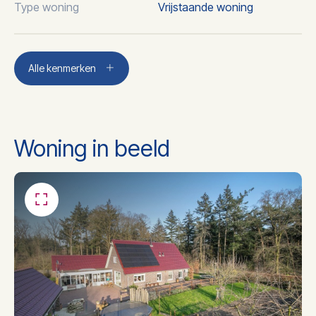
Type woning
Vrijstaande woning
Aantal kamers
4
Alle kenmerken
Aantal slaapkamers
3
Woning in beeld
Aantal badkamers
1
Badkamer voorzieningen
Ligbad, douche, wastafel
Dakisolatie, muurisolatie,
Isolatie
vloerisolatie, dubbel glas