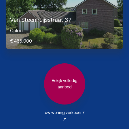
Van Steenhuijsstraat 37
Oploo
€ 465.000
Bekijk volledig
aanbod
uw woning verkopen?