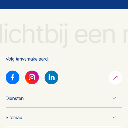
ichtbij een
Volg #mvsmakelaardij
Diensten
Verkoop
Sitemap
Koop
Taxatie