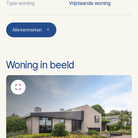
Type woning
Vrijstaande woning
Aantal kamers
5
Alle kenmerken
Aantal slaapkamers
3
Woning in beeld
Aantal badkamers
1
Ligbad, toilet, douche,
Badkamer voorzieningen
wastafel
Dakisolatie, muurisolatie,
Isolatie
vloerisolatie, dubbel glas, hr