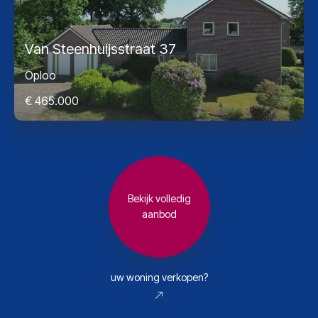
Van Steenhuijsstraat 37
Oploo
€ 465.000
Bekijk volledig
aanbod
uw woning verkopen?