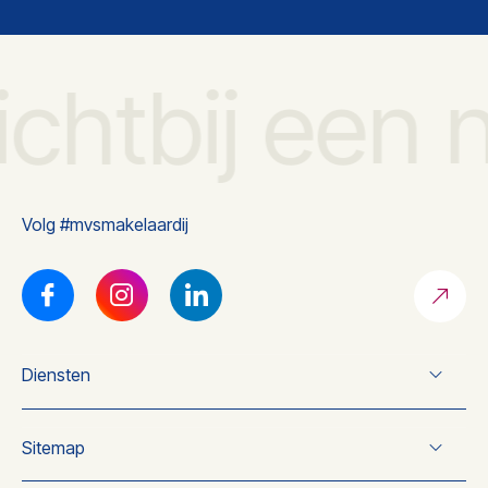
ichtbij een 
Volg #mvsmakelaardij
Diensten
Verkoop
Sitemap
Koop
Taxatie