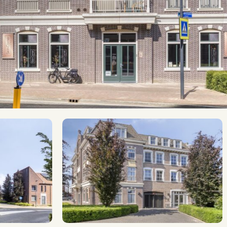
Eigendom
A+
2
109 m
Op eigen terrein