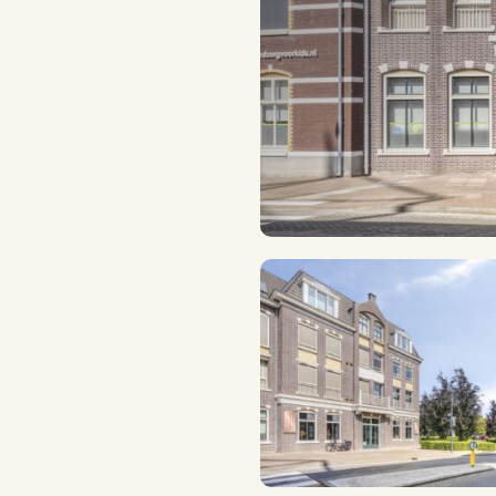
Ketel eigendom
Energielabel
Woonoppervlakte
Parkeerfaciliteit