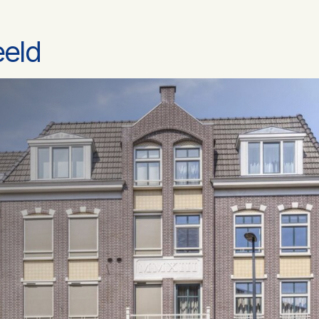
eeld
1
Toilet, douche, wastafel
Dakisolatie, muurisolatie, vloerisolatie
Cv ketel
2013
Gas