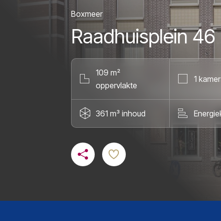
Boxmeer
Raadhuisplein 46
109 m²
1 kamer
oppervlakte
361 m³ inhoud
Energie