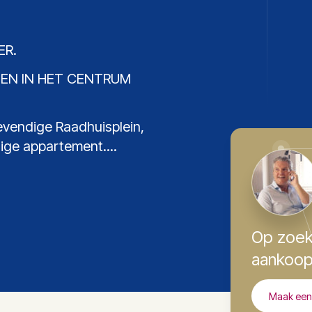
ER.
EN IN HET CENTRUM
levendige Raadhuisplein,
ige appartement....
Op zoek
aankoop
Maak een 