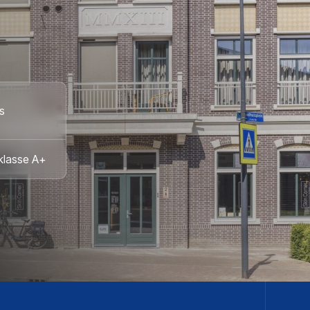
s
klasse A+