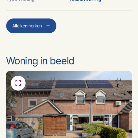
Aantal kamers
5
Alle kenmerken
Aantal slaapkamers
4
Woning in beeld
Aantal badkamers
1
Ligbad, toilet,
Badkamer voorzieningen
wastafelmeubel
Dakisolatie, muurisolatie,
Isolatie
dubbel glas, hr glas