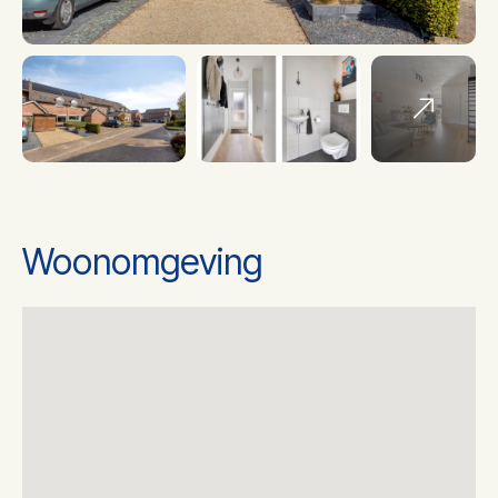
Soort Verwarming
Cv ketel
Ketel bouwjaar
2013
Ketel gas/olie
Gas
Woonomgeving
Ketel eigendom
Eigendom
Energielabel
A
2
Woonoppervlakte
119 m