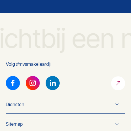
ichtbij een 
Volg #mvsmakelaardij
Diensten
Verkoop
Sitemap
Koop